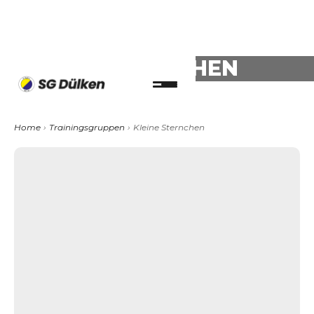
KLEINE STERNCHEN
Home
›
Trainingsgruppen
›
Kleine Sternchen
Alter (min.):
3
Alter (max.):
6
Geschlecht:
Mixed
Ligabetrieb:
Nein
Wettbewerbe:
Ja