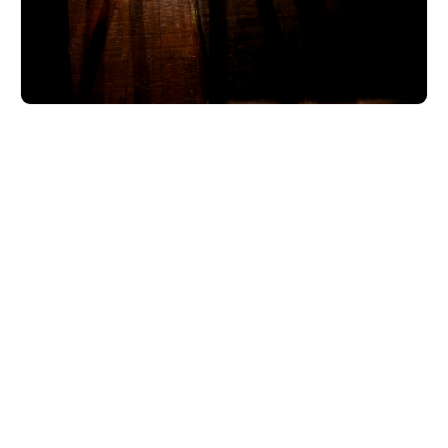
Donnerstag
16:00
-
17:00
Ransberg 21
41751
Viersen