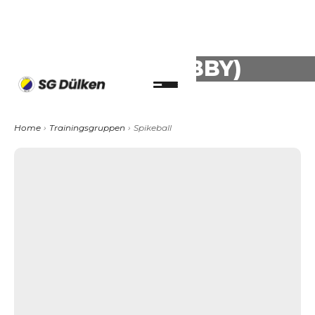
SPIKEBALL (HOBBY)
Home
›
Trainingsgruppen
›
Spikeball
Alter (min.):
14
Alter (max.):
99
Geschlecht:
Mixed
Ligabetrieb:
Nein
Wettbewerbe:
Nein