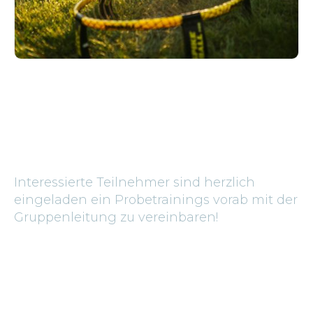
Interessierte Teilnehmer sind herzlich
eingeladen ein Probetrainings vorab mit der
Gruppenleitung zu vereinbaren!
Dienstag
19:00
-
20:30
Ransberg 21