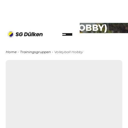
VOLLEYBALL (HOBBY)
Home
›
Trainingsgruppen
›
Volleyball Hobby
Alter (min.):
18
Alter (max.):
99
Geschlecht:
Mixed
Ligabetrieb:
Nein
Wettbewerbe:
Nein