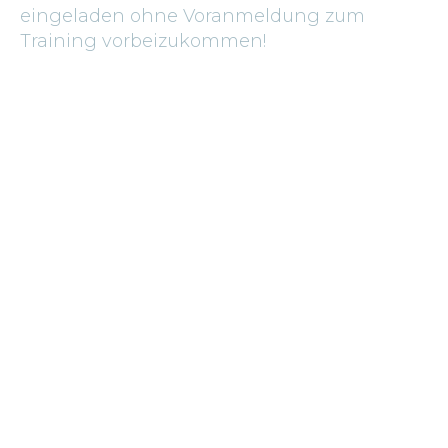
eingeladen ohne Voranmeldung zum
Training vorbeizukommen!
Dienstag
20:30
-
22:00
Brandenburger Str. 1
41751
Vieren
Rebecca Lux-Ispers