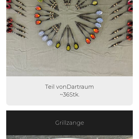
Teil von
Dartraum
~
36
Stk.
Grillzange