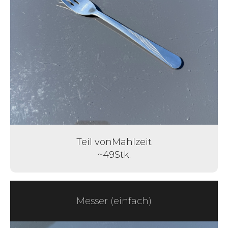
Teil von
Mahlzeit
~
49
Stk.
Messer (einfach)