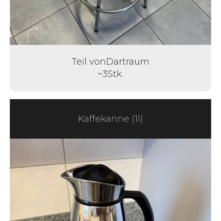
Teil von
Dartraum
~
3
Stk.
Kaffekanne (1l)