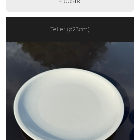
~
100
Stk.
Teller (ø23cm)