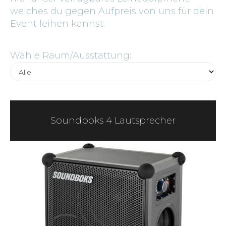
welches du gegen Aufpreis von uns für dein
Event leihen kannst.
Wähle Raum/Ausstattung:
Soundboks 4 Lautsprecher