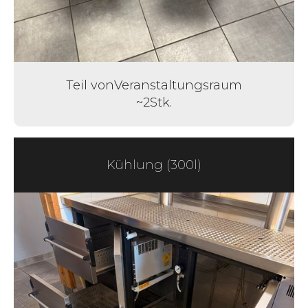
Teil von
Veranstaltungsraum
~
2
Stk.
Kühlung (300l)