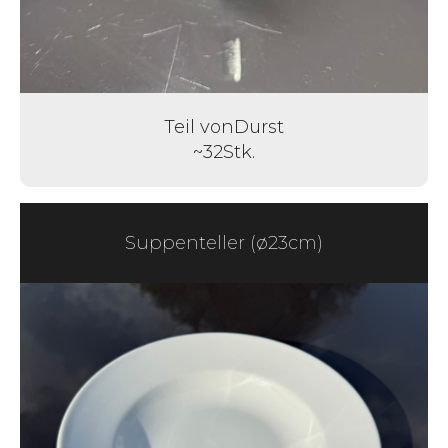
Teil von
Durst
~
32
Stk.
Suppenteller (ø23cm)