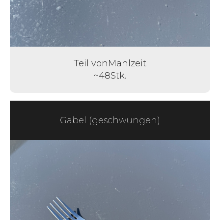
Teil von
Mahlzeit
~
48
Stk.
Gabel (geschwungen)