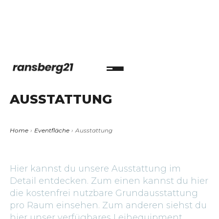
AUSSTATTUNG
Home
›
Eventfläche
›
Ausstattung
Hier kannst du unsere Ausstattung im
Detail entdecken. Zum einen kannst du hier
die kostenfrei nutzbare Grundausstattung
pro Raum einsehen. Zum anderen siehst du
hier unser verfügbares Leihequipment,