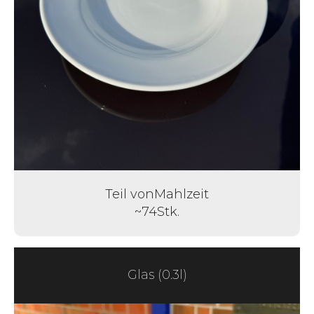
Teil von
Mahlzeit
~
74
Stk.
Glas (0.3l)