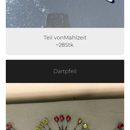
Teil von
Mahlzeit
~
28
Stk.
Dartpfeil