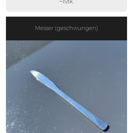
~
1
Stk.
Messer (geschwungen)