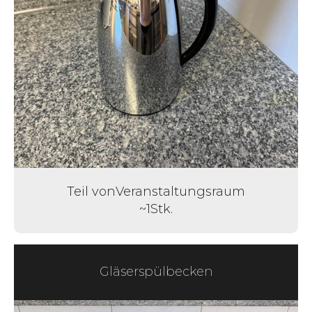
Teil von
Veranstaltungsraum
~
1
Stk.
Gläserspülbecken