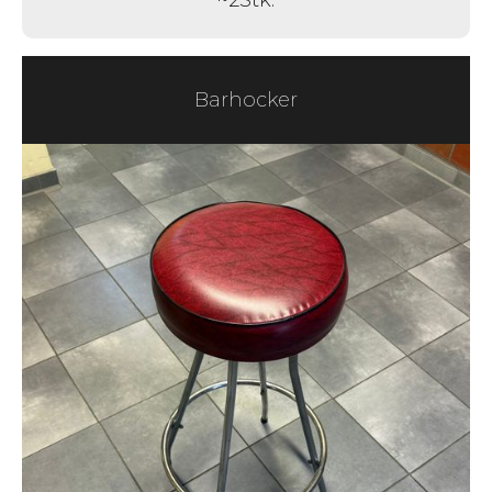
~
2
Stk.
Barhocker