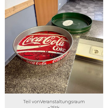
Teil von
Veranstaltungsraum
~
2
Stk.