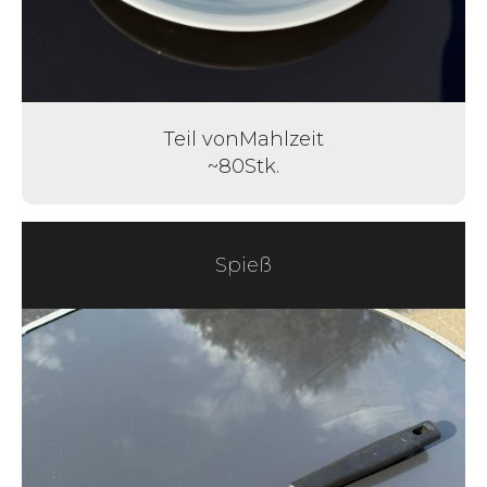
Teil von
Mahlzeit
~
80
Stk.
Spieß