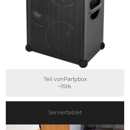
Teil von
Partybox
~
1
Stk.
Serviertablet