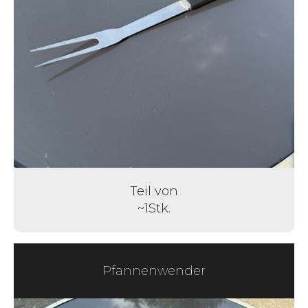
Teil von
~
1
Stk.
Pfannenwender