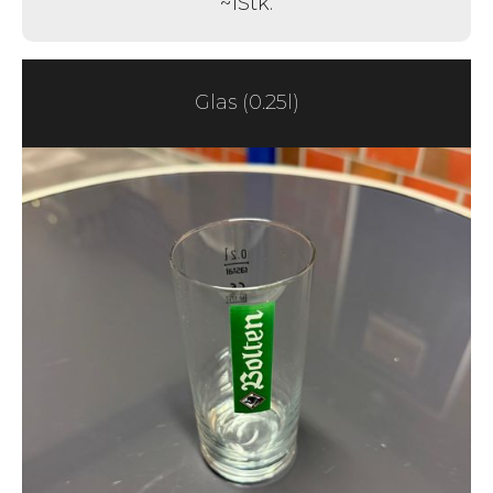
~
1
Stk.
Glas (0.25l)