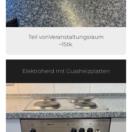
Teil von
Veranstaltungsraum
~
1
Stk.
Elektroherd mit Gussheizplatten