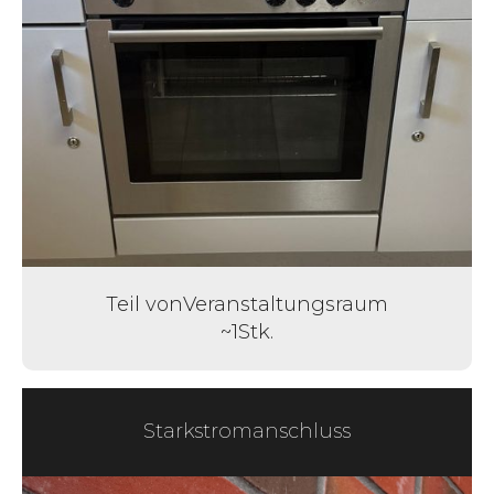
Teil von
Veranstaltungsraum
~
1
Stk.
Starkstromanschluss